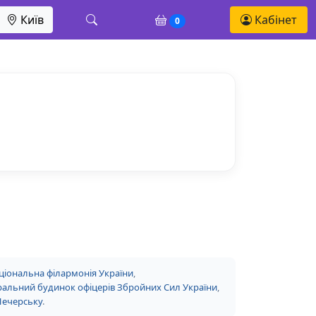
Київ
Кабінет
0
ціональна філармонія України
,
альний будинок офіцерів Збройних Сил України
,
Печерську
.