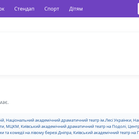
рк
Стендап
Спорт
Дітям
має.
ій
,
Національний академічний драматичний театр ім.Лесі Українки
,
На
ти
,
МЦКМ
,
Київський академічний драматичний театр на Подолі
,
Центр
и та комедії на лівому березі Дніпра
,
Київський академічний театр на 