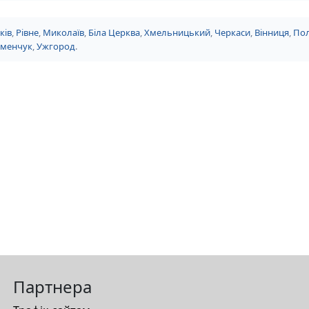
ків
,
Рівне
,
Миколаїв
,
Біла Церква
,
Хмельницький
,
Черкаси
,
Вінниця
,
Пол
еменчук
,
Ужгород
.
Партнера