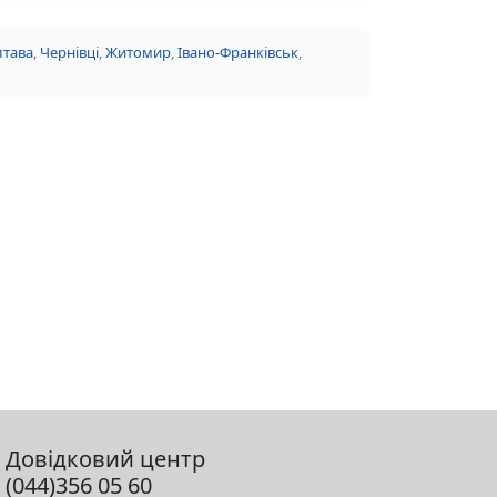
тава
,
Чернівці
,
Житомир
,
Івано-Франківськ
,
Довідковий центр
(044)356 05 60