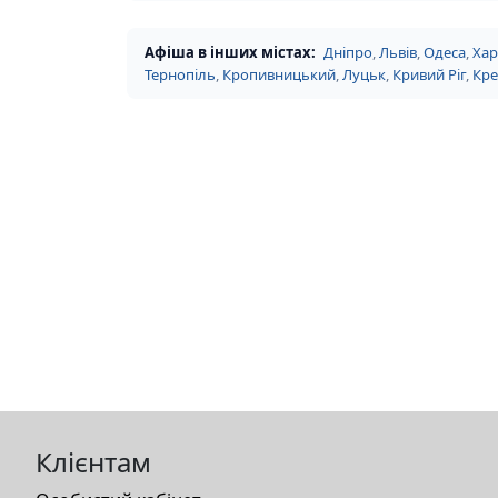
Афіша в інших містах:
Дніпро
,
Львів
,
Одеса
,
Хар
Тернопіль
,
Кропивницький
,
Луцьк
,
Кривий Ріг
,
Кр
Клієнтам