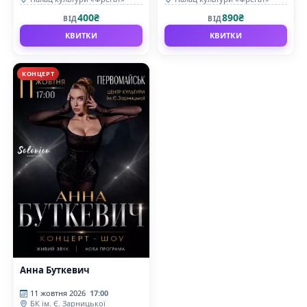
400₴
890₴
ВІД
ВІД
КВИТКИ
КВИТКИ
КОНЦЕРТ
Анна Буткевич
11 жовтня 2026
17:00
БК ім. Є. Зарницької