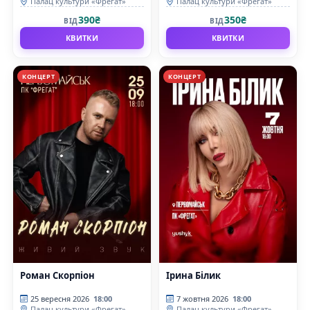
Палац культури «Фрегат»
Палац культури «Фрегат»
390₴
350₴
ВІД
ВІД
КВИТКИ
КВИТКИ
КОНЦЕРТ
КОНЦЕРТ
Роман Скорпіон
Ірина Білик
25 вересня 2026
18:00
7 жовтня 2026
18:00
Палац культури «Фрегат»
Палац культури «Фрегат»