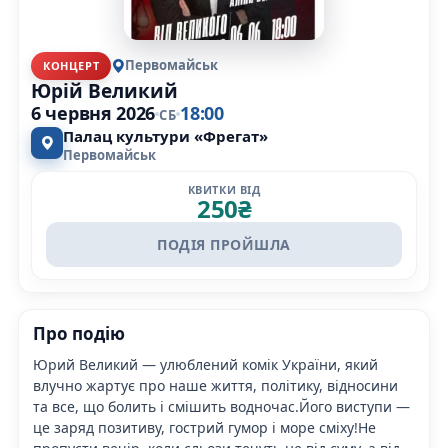
Первомайськ
КОНЦЕРТ
Юрій Великий
6 червня 2026
18:00
СБ
Палац культури «Фрегат»
Первомайськ
КВИТКИ ВІД
250
₴
ПОДІЯ ПРОЙШЛА
Про подію
Юрий Великий — улюблений комік України, який
влучно жартує про наше життя, політику, відносини
та все, що болить і смішить водночас.Його виступи —
це заряд позитиву, гострий гумор і море сміху!Не