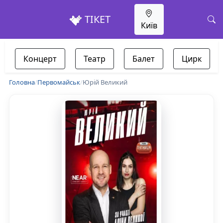
ТІКЕТ
Київ
Концерт
Театр
Балет
Цирк
Головна
/
Первомайськ
/
Юрій Великий