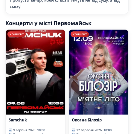
пропусти вечір, коли сльози течуть не від суму, а від
сміху!
Концерти у місті Первомайськ
КОНЦЕРТ
КОНЦЕРТ
Samchuk
Оксана Білозір
9 серпня 2026
18:00
12 вересня 2026
18:00