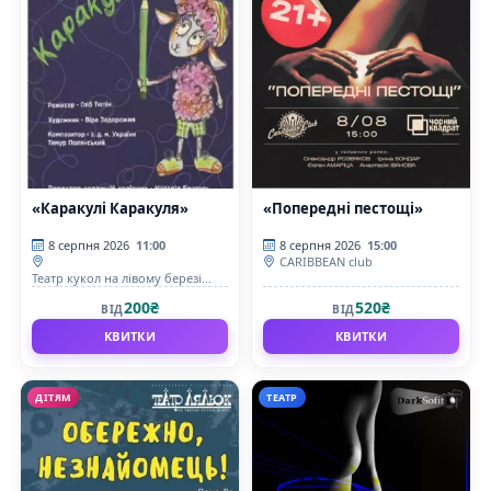
«Каракулі Каракуля»
«Попередні пестощі»
8 серпня 2026
11:00
8 серпня 2026
15:00
CARIBBEAN club
Театр кукол на лівому березі
Дніпра
200₴
520₴
ВІД
ВІД
КВИТКИ
КВИТКИ
ДІТЯМ
ТЕАТР