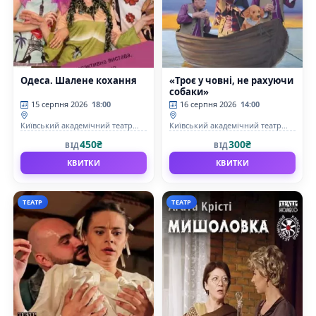
Одеса. Шалене кохання
«Троє у човні, не рахуючи
собаки»
15 серпня 2026
18:00
16 серпня 2026
14:00
Київський академічний театр
Київський академічний театр
&quot;Колесо&quot;
&quot;Колесо&quot;
450₴
300₴
ВІД
ВІД
КВИТКИ
КВИТКИ
ТЕАТР
ТЕАТР