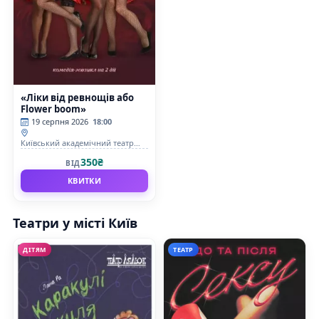
«Ліки від ревнощів або
Flower boom»
19 серпня 2026
18:00
Київський академічний театр
&quot;Колесо&quot;
350₴
ВІД
КВИТКИ
Театри у місті Київ
ДІТЯМ
ТЕАТР