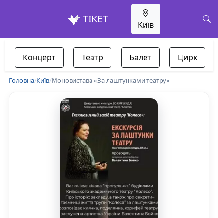
ТІКЕТ
Київ
Концерт
Театр
Балет
Цирк
Головна
/
Київ
/
Моновистава «За лаштунками театру»