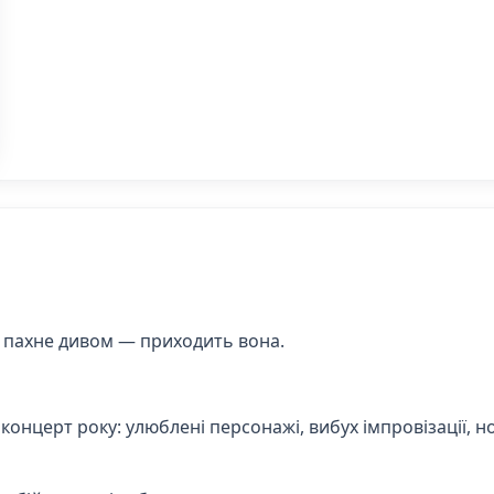
ря пахне дивом — приходить вона.
нцерт року: улюблені персонажі, вибух імпровізації, нов