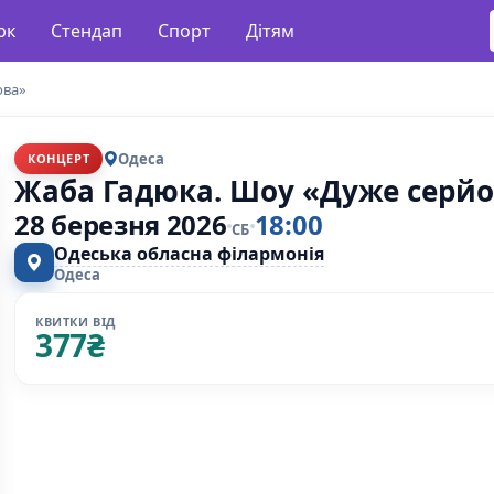
рк
Стендап
Спорт
Дітям
ова»
Одеса
КОНЦЕРТ
Жаба Гадюка. Шоу «Дуже серйо
28 березня 2026
18:00
СБ
Одеська обласна філармонія
Одеса
КВИТКИ ВІД
377
₴