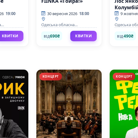
ое
FIINKA «Гойра!»
Лос Янко
Колумбій
співають
26
19:00
30 вересня 2026
18:00
9 жовтня
пісні
а
Одеська обласна
Одеська об
філармонія
філармонія
690₴
490₴
КВИТКИ
КВИТКИ
ВІД
ВІД
КОНЦЕРТ
КОНЦЕРТ