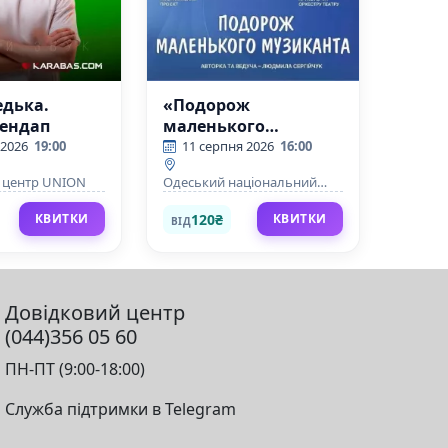
едька.
«Подорож
тендап
маленького
музиканта на
 2026
19:00
11 серпня 2026
16:00
Карнавалі тварин»
 центр UNION
Одеський національний
академічний театр опери та
балету
120₴
КВИТКИ
КВИТКИ
ВІД
Довідковий центр
(044)356 05 60
ПН-ПТ (9:00-18:00)
Служба підтримки в Telegram