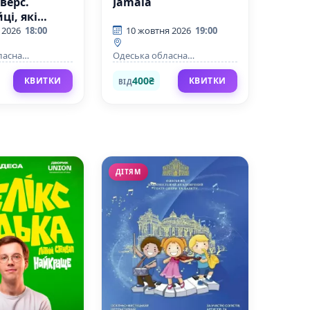
верс.
Jamala
ці, які
 українські
 2026
18:00
10 жовтня 2026
19:00
ласна
Одеська обласна
філармонія
400₴
КВИТКИ
КВИТКИ
ВІД
ДІТЯМ