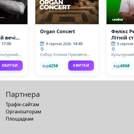
Organ Concert
Фелікс Р
й вечір
Літній с
у
17:00
9 серпня 2026
14:45
9 серпня
ультурний
Собор Успіння Пресвятої
Культурний
Діви Марії
425₴
490₴
КВИТКИ
КВИТКИ
ВІД
ВІД
Партнера
Трафік-сайтам
Організаторам
Площадкам