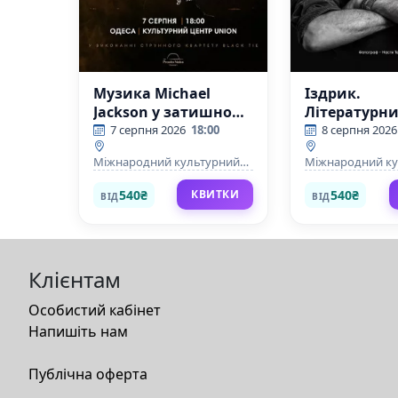
Музика Michael
Іздрик.
Jackson у затишному
Літературни
дворику
в затишном
7 серпня 2026
18:00
8 серпня 2026
дворику
Міжнародний культурний
Міжнародний к
центр "УНІОН"
центр "УНІОН"
540₴
540₴
КВИТКИ
ВІД
ВІД
Клієнтам
Особистий кабінет
Напишіть нам
Публічна оферта