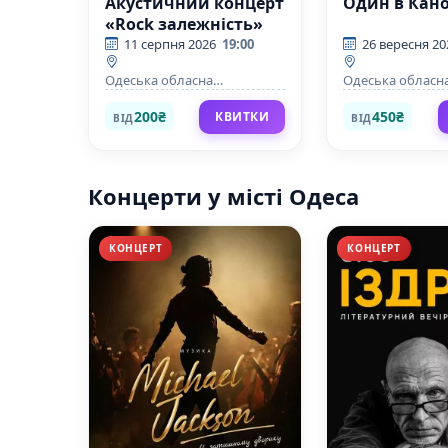
Акустичний концерт
Один в Кан
«Rock залежність»
11 серпня 2026
19:00
26 вересня 20
Одеська обласна
Одеська обласн
філармонія
філармонія
200₴
450₴
КВИТКИ
ВІД
ВІД
Концерти у місті Одеса
КОНЦЕРТ
КОНЦЕРТ