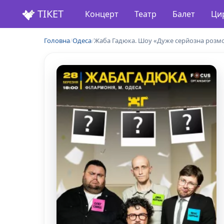
ТІКЕТ
Концерт
Театр
Балет
Ци
Головна
/
Одеса
/
Жаба Гадюка. Шоу «Дуже серйозна розм