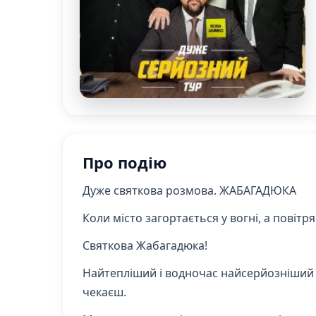
Про подію
Дуже святкова розмова. ЖАБАГАДЮКА
Коли місто загортається у вогні, а повіт
Святкова Жабагадюка!
Найтепліший і водночас найсерйозніший ко
чекаєш.