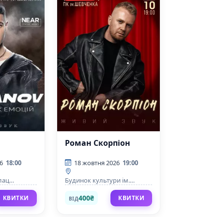
Роман Скорпіон
6
18:00
18 жовтня 2026
19:00
лац
Будинок культури ім.
Г.
Шевченка
400₴
КВИТКИ
КВИТКИ
ВІД