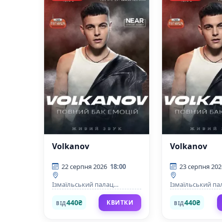
Volkanov
Volkanov
22 серпня 2026
18:00
23 серпня 202
Ізмаїльський палац
Ізмаїльський па
культури імені Т. Г.
культури імені Т. 
Шевченка
Шевченка
440₴
440₴
КВИТКИ
ВІД
ВІД