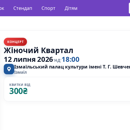
рк
Стендап
Спорт
Дітям
КОНЦЕРТ
Жіночий Квартал
12 липня 2026
18:00
НД
Ізмаїльський палац культури імені Т. Г. Шевч
Ізмаїл
КВИТКИ ВІД
300
₴