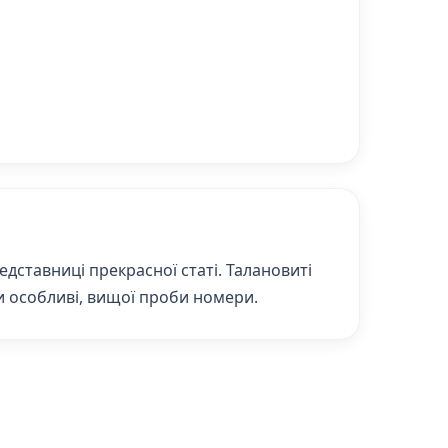
дставниці прекрасної статі. Талановиті
и особливі, вищої проби номери.