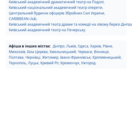
Київський академічний драматичний театр на Подолі
,
Київський національний академічний театр оперети
,
Центральний будинок офіцерів Збройних Сил України
,
CARIBBEAN club
,
Київський академічний театр драми та комедії на лівому березі Дніпр
Київський академічний театр на Печерську
.
Афіша в інших містах:
Дніпро
,
Львів
,
Одеса
,
Харків
,
Рівне
,
Миколаїв
,
Біла Церква
,
Хмельницький
,
Черкаси
,
Вінниця
,
Полтава
,
Чернівці
,
Житомир
,
Івано-Франківськ
,
Кропивницький
,
Тернопіль
,
Луцьк
,
Кривий Ріг
,
Кременчук
,
Ужгород
.