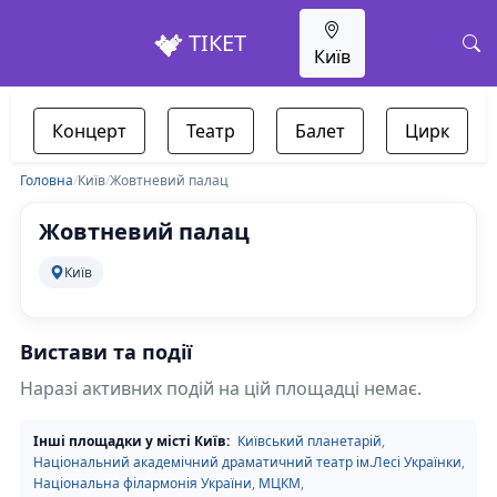
ТІКЕТ
Київ
Концерт
Театр
Балет
Цирк
Головна
/
Київ
/
Жовтневий палац
Жовтневий палац
Київ
Вистави та події
Наразі активних подій на цій площадці немає.
Інші площадки у місті Київ:
Київський планетарій
,
Національний академічний драматичний театр ім.Лесі Українки
,
Національна філармонія України
,
МЦКМ
,