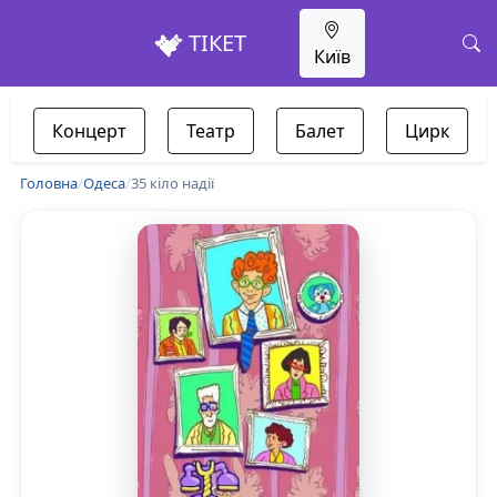
ТІКЕТ
Київ
Концерт
Театр
Балет
Цирк
Головна
/
Одеса
/
35 кіло надії