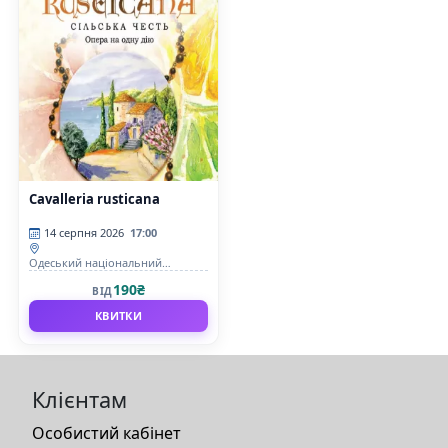
Cavalleria rusticana
14 серпня 2026
17:00
Одеський національний
академічний театр опери та
190₴
ВІД
балету
КВИТКИ
Клієнтам
Особистий кабінет