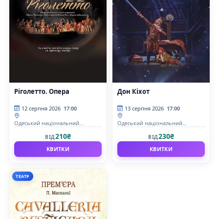
Ріголетто. Опера
Дон Кіхот
12 серпня 2026
17:00
13 серпня 2026
17:00
Одеський національний
Одеський національний
академічний театр опери та
академічний театр опери та
210₴
230₴
ВІД
ВІД
балету
балету
КВИТКИ
КВИТКИ
ТЕАТР