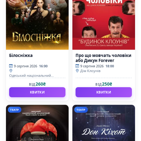
Білосніжка
Про що мовчать чоловіки
або Дикун Forever
9 серпня 2026
16:00
9 серпня 2026
18:00
Дім Клоунів
Одеський національний
академічний театр опери та
260₴
250₴
ВІД
ВІД
балету
КВИТКИ
КВИТКИ
ТЕАТР
ТЕАТР