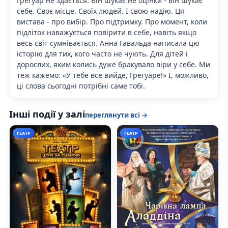
Грегуар не здається. Він шукає не оцінки - він шукає
себе. Своє місце. Своїх людей. І свою надію. Ця
вистава - про вибір. Про підтримку. Про момент, коли
підліток наважується повірити в себе, навіть якщо
весь світ сумнівається. Анна Гавальда написала цю
історію для тих, кого часто не чують. Для дітей і
дорослих, яким колись дуже бракувало віри у себе. Ми
теж кажемо: «У тебе все вийде, Грегуаре!» І, можливо,
ці слова сьогодні потрібні саме тобі.
Інші події у залі
переглянути всі →
ТЕАТР
ТЕАТР