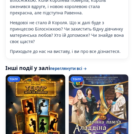
Білосніжкою. Коли Королева померла, Король
оженився вдруге, і новою королевою стала
прекрасна, але підступна Равенна.
Невдовзі не стало й Короля. Що ж далі буде з
принцесою Білосніжкою? Чи захистить бідну дівчинку
материнська любов? Хто їй допоможе? Чи знайде вона
своє щастя?
Приходьте до нас на виставу, і ви про все дізнаєтеся.
Інші події у залі
переглянути всі →
ТЕАТР
ТЕАТР