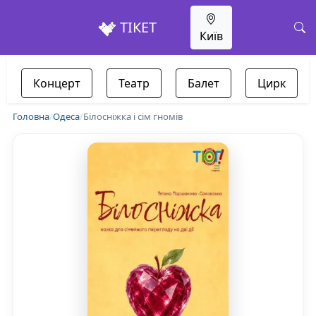
ТІКЕТ
Київ
Концерт
Театр
Балет
Цирк
Головна
/
Одеса
/
Білосніжка і сім гномів