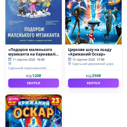
«Подорож маленького
Циркове шоу на льоду
музиканта на Карнавалі
«Крижаний Оскар»
тварин»
11 серпня 2026
16:00
15 серпня 2026
17:00
Одеський державний цирк
Одеський національний
академічний театр опери та
120₴
250₴
ВІД
ВІД
балету
КВИТКИ
КВИТКИ
ДІТЯМ