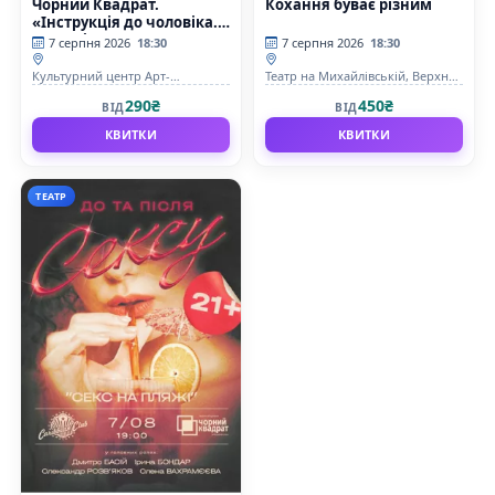
Чорний Квадрат.
Кохання буває різним
«Інструкція до чоловіка.
Гарантія щастя»
7 серпня 2026
18:30
7 серпня 2026
18:30
Культурний центр Арт-
Театр на Михайлівській, Верхня
Братислава
сцена
290₴
450₴
ВІД
ВІД
КВИТКИ
КВИТКИ
ТЕАТР