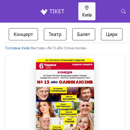
ТІКЕТ
Київ
Концерт
Театр
Балет
Цирк
Головна
/
Київ
/
Вистава «№13 або Олінклюзів»