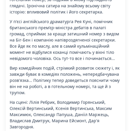
глядачі. Іронічна сатира на знайому всьому світу
історію: впливовий політик і його секретарка.
У п'єсі англійського драматурга Рея Куні, помічник
британського прем'єр-міністра дебатів в палаті
громад, сприймає за краще затишний номер з видом
на Біг-Бен і компанію напівроздягненої секретарки.
Все йде як по маслу, але в самий кульмінаційний
момент не відбулися коханці помічають у вікні тіло
невідомого чоловіка. Ось тут-то все і починається...
Вир комедійних подій, стрімкий розвиток сюжету і, як
завжди буває в комедіях положень, непередбачувана
розв'язка... Політику тепер доведеться пояснити чому
він не на роботі, а в готельному номері, та ще й з
трупом.
На сцені: Лілія Ребрик, Володимир Горянський,
Олексій Вертинський, Ксенія Вертинська, Максим
Максимюк, Олександр Папуша, Даніїл Маржець,
Владислав Дмитрук, Марина Ейсмонт, Дар'я
Завгородня.