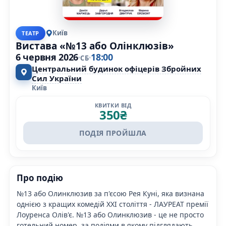
Київ
ТЕАТР
Вистава «№13 або Олінклюзів»
6 червня 2026
18:00
СБ
Центральний будинок офіцерів Збройних
Сил України
Київ
КВИТКИ ВІД
350
₴
ПОДІЯ ПРОЙШЛА
Про подію
№13 або Олинклюзив за п'єсою Рея Куні, яка визнана
однією з кращих комедій XXI століття - ЛАУРЕАТ премії
Лоуренса Олів'є. №13 або Олинклюзив - це не просто
готельний номер, за подіями в якому підглядають