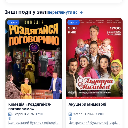
Інші події у залі
переглянути всі →
ТЕАТР
ТЕАТР
Комедія «Роздягайся-
Акушери мимоволі
поговоримо»
8 серпня 2026
17:00
9 серпня 2026
17:00
Центральний будинок офіцерів
Центральний будинок офіцерів
Збройних Сил України
Збройних Сил України