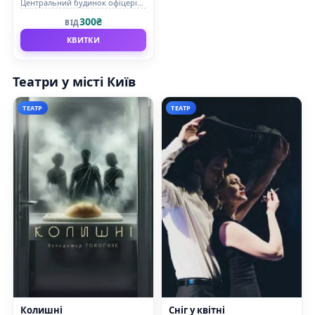
Центральний будинок офіцерів
Збройних Сил України
300₴
ВІД
КВИТКИ
Театри у місті Київ
ТЕАТР
ТЕАТР
Колишні
Сніг у квітні