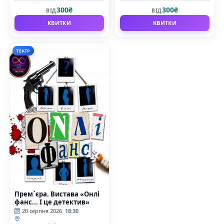
Збройних Сил України
Збройних Сил України
300₴
300₴
ВІД
ВІД
КВИТКИ
КВИТКИ
ТЕАТР
Прем`єра. Вистава «Онлі
фанс... І це детектив»
20 серпня 2026
18:30