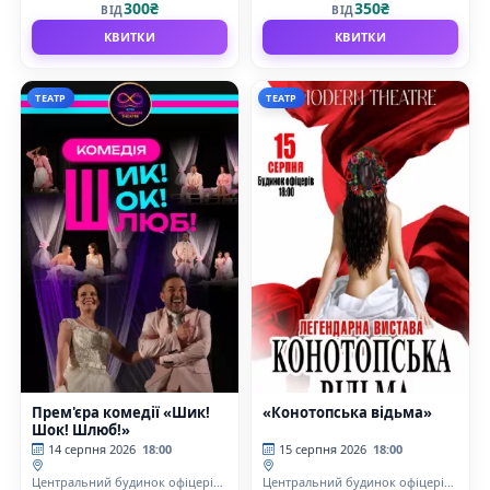
300₴
350₴
ВІД
ВІД
КВИТКИ
КВИТКИ
ТЕАТР
ТЕАТР
Прем'єра комедії «Шик!
«Конотопська відьма»
Шок! Шлюб!»
14 серпня 2026
18:00
15 серпня 2026
18:00
Центральний будинок офіцерів
Центральний будинок офіцерів