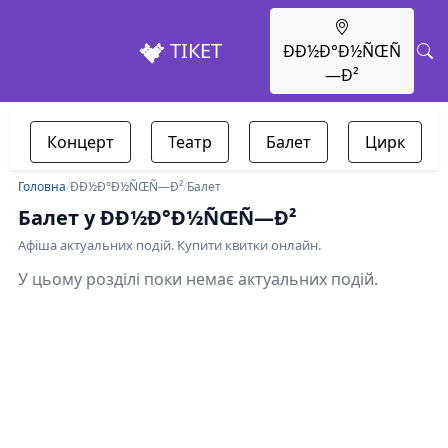
ТІКЕТ
ÐÐ½Ð°Ð½ÑŒÑ
—Ð²
Концерт
Театр
Балет
Цирк
Головна
/
ÐÐ½Ð°Ð½ÑŒÑ—Ð²
/
Балет
Балет у ÐÐ½Ð°Ð½ÑŒÑ—Ð²
Афіша актуальних подій. Купити квитки онлайн.
У цьому розділі поки немає актуальних подій.