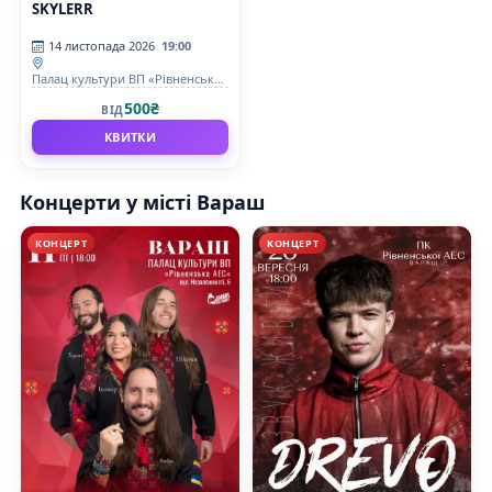
SKYLERR
14 листопада 2026
19:00
Палац культури ВП «Рівненська
АЕС»
500₴
ВІД
КВИТКИ
Концерти у місті Вараш
КОНЦЕРТ
КОНЦЕРТ