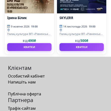
Ірина Білик
SKYLERR
9 жовтня 2026
19:00
14 листопада 2026
19:00
Палац культури ВП «Рівненська
Палац культури ВП «Рівненська
АЕС»
АЕС»
490₴
500₴
ВІД
ВІД
КВИТКИ
КВИТКИ
Клієнтам
Особистий кабінет
Напишіть нам
Публічна оферта
Партнера
Трафік-сайтам