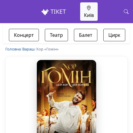
ТІКЕТ
Київ
Концерт
Театр
Балет
Цирк
Головна
/
Вараш
/
Хор «Гомін»