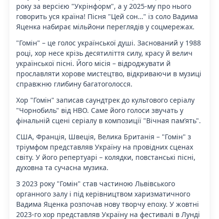
року за версією "Укрінформ", а у 2025-му про нього
говорить уся країна! Пісня "Цей сон…" із соло Вадима
Яценка набирає мільйони переглядів у соцмережах.
"Гомін" – це голос української душі. Заснований у 1988
році, хор несе крізь десятиліття силу, красу й велич
української пісні. Його місія – відроджувати й
прославляти хорове мистецтво, відкриваючи в музиці
справжню глибину багатоголосся.
Хор "Гомін" записав саундтрек до культового серіалу
"Чорнобиль" від HBO. Саме його голоси звучать у
фінальній сцені серіалу в композиції "Вічная пам’ять".
США, Франція, Швеція, Велика Британія – "Гомін" з
тріумфом представляв Україну на провідних сценах
світу. У його репертуарі – колядки, повстанські пісні,
духовна та сучасна музика.
З 2023 року "Гомін" став частиною Львівського
органного залу і під керівництвом харизматичного
Вадима Яценка розпочав нову творчу епоху. У жовтні
2023-го хор представляв Україну на фестивалі в Лунді