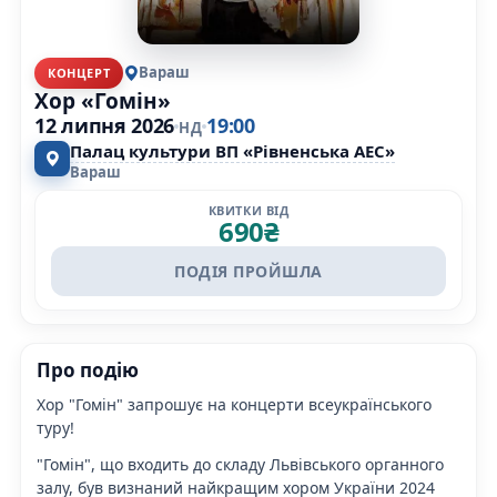
Вараш
КОНЦЕРТ
Хор «Гомін»
12 липня 2026
19:00
НД
Палац культури ВП «Рівненська АЕС»
Вараш
КВИТКИ ВІД
690
₴
ПОДІЯ ПРОЙШЛА
Про подію
Хор "Гомін" запрошує на концерти всеукраїнського
туру!
"Гомін", що входить до складу Львівського органного
залу, був визнаний найкращим хором України 2024