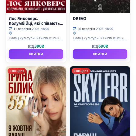
Лос Янковерс.
DREVO
Колумбійці, які співають
українські пісні
11 вересня 2026
18:00
26 вересня 2026
18:00
Палац культури ВП «Рівненська
Палац культури ВП «Рівненська
АЕС»
АЕС»
390₴
690₴
ВІД
ВІД
КВИТКИ
КВИТКИ
КОНЦЕРТ
КОНЦЕРТ