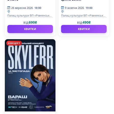
26 вересня 2026
18:00
9 жовтня 2026
19:00
Палац культури ВП «Рівненська
Палац культури ВП «Рівненська
АЕС»
АЕС»
690₴
490₴
ВІД
ВІД
КВИТКИ
КВИТКИ
КОНЦЕРТ