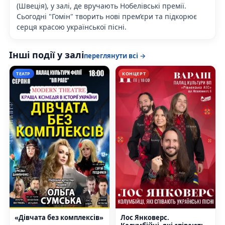
(Швеція), у залі, де вручають Нобелівські премії.
Сьогодні "Гомін" творить нові прем’єри та підкорює
серця красою української пісні.
Інші події у залі
переглянути всі →
ТЕАТР
КОНЦЕРТ
«Дівчата без комплексів»
Лос Янковерс.