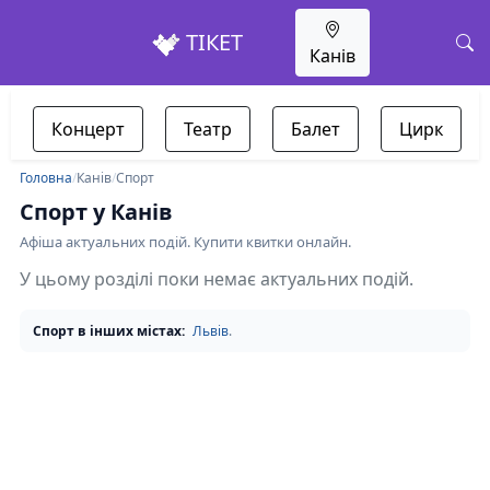
ТІКЕТ
Канів
Концерт
Театр
Балет
Цирк
Головна
/
Канів
/
Спорт
Спорт у Канів
Афіша актуальних подій. Купити квитки онлайн.
У цьому розділі поки немає актуальних подій.
Спорт в інших містах:
Львів
.