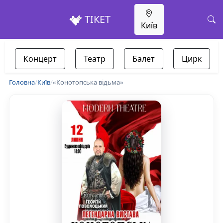
ТІКЕТ
Київ
Концерт
Театр
Балет
Цирк
Головна
/
Київ
/
«Конотопська відьма»