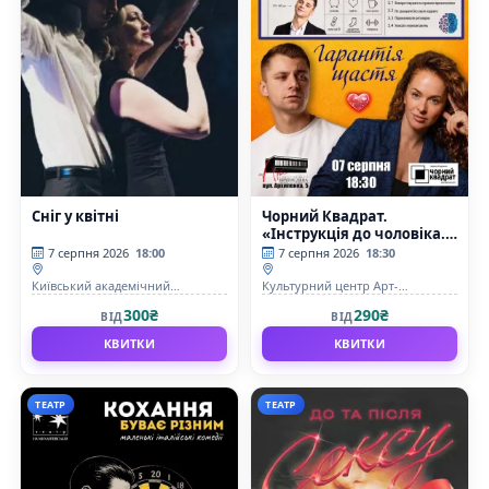
Сніг у квітні
Чорний Квадрат.
«Інструкція до чоловіка.
Гарантія щастя»
7 серпня 2026
18:00
7 серпня 2026
18:30
Київський академічний
Культурний центр Арт-
драматичний театр на Подолі
Братислава
300₴
290₴
ВІД
ВІД
КВИТКИ
КВИТКИ
ТЕАТР
ТЕАТР