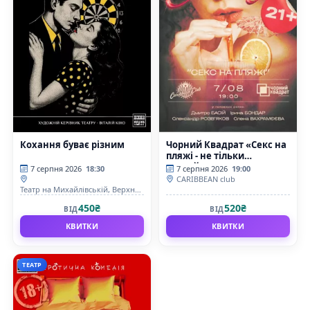
Кохання буває різним
Чорний Квадрат «Секс на
пляжі - не тільки
коктейль»
7 серпня 2026
18:30
7 серпня 2026
19:00
CARIBBEAN club
Театр на Михайлівській, Верхня
сцена
450₴
520₴
ВІД
ВІД
КВИТКИ
КВИТКИ
ТЕАТР