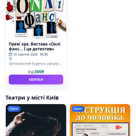
Прем`єра. Вистава «Онлі
фанс... І це детектив»
20 серпня 2026
18:30
Центральний будинок офіцерів
Збройних Сил України
300₴
ВІД
КВИТКИ
Театри у місті Київ
ТЕАТР
ТЕАТР