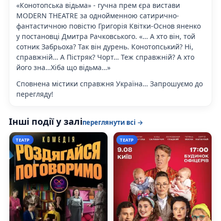
«Конотопська відьма» - гучна прем єра вистави
MODERN THEATRE за однойменною сатирично-
фантастичною повістю Григорія Квітки-Основ яненко
у постановці Дмитра Рачковського. «… А хто він, той
сотник Забрьоха? Так він дурень. Конотопський? Ні,
справжній… А Пістряк? Чорт… Теж справжній? А хто
його зна…Хіба що відьма…»
Сповнена містики справжня Україна… Запрошуємо до
перегляду!
Інші події у залі
переглянути всі →
ТЕАТР
ТЕАТР