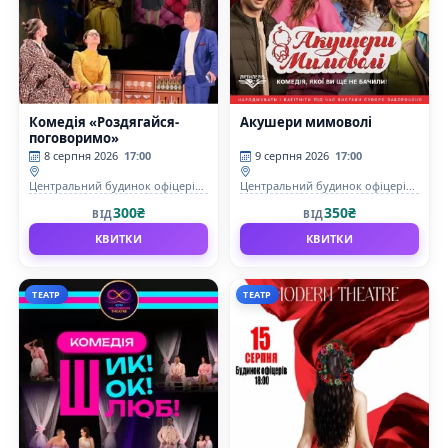
Комедія «Роздягайся-
Акушери мимоволі
поговоримо»
8 серпня 2026
17:00
9 серпня 2026
17:00
Центральний будинок офіцерів
Центральний будинок офіцерів
Збройних Сил України
Збройних Сил України
300₴
350₴
ВІД
ВІД
КВИТКИ
КВИТКИ
ТЕАТР
ТЕАТР