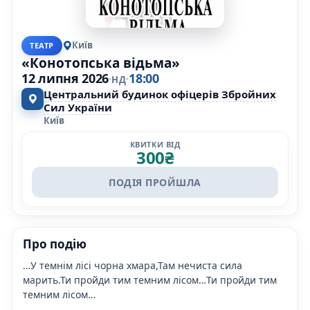
Київ
ТЕАТР
«Конотопська відьма»
12 липня 2026
18:00
НД
Центральний будинок офіцерів Збройних
Сил України
Київ
КВИТКИ ВІД
300
₴
ПОДІЯ ПРОЙШЛА
Про подію
…У темнім лісі чорна хмара,Там нечиста сила
марить.Ти пройди тим темним лісом…Ти пройди тим
темним лісом…