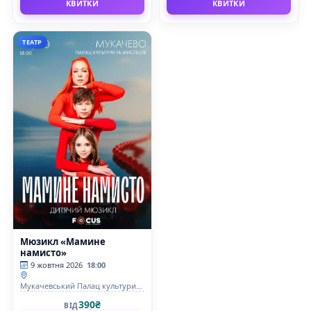
КВИТКИ
КВИТКИ
ТЕАТР
Мюзикл «Мамине
намисто»
9 жовтня 2026
18:00
Мукачевський Палац культури
та мистецтв
390₴
ВІД