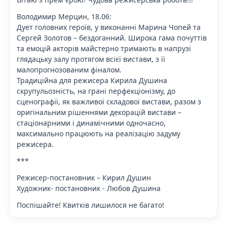
Володимир Мерцин, 18.06:
Дует головних героїв, у виконанні Марина Чопей та
Сергей Золотов – бездоганний. Широка гама почуттів
та емоцій акторів майстерно тримають в напрузі
глядацьку залу протягом всієї вистави, з її
малопрогнозованим фіналом.
Традиційна для режисера Кирила Душина
скрупульозність, на грані перфекціонізму, до
сценографії, як важливої складової вистави, разом з
оригінальним рішеннями декорацій вистави –
стаціонарними і динамічними одночасно,
максимально працюють на реалізацію задуму
режисера.
***
Режисер-постановник – Кирил Душин
Художник- постановник - Любов Душина
Поспішайте! Квитків лишилося не багато!