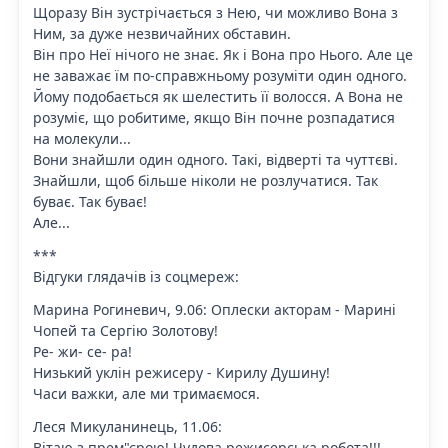
Щоразу Він зустрічається з Нею, чи можливо Вона з
Ним, за дуже незвичайних обставин.
Він про Неї нічого не знає. Як і Вона про Нього. Але це
не заважає їм по-справжньому розуміти один одного.
Йому подобається як шелестить її волосся. А Вона не
розуміє, що робитиме, якщо Він почне розпадатися
на молекули...
Вони знайшли один одного. Такі, відверті та чуттєві.
Знайшли, щоб більше ніколи не розлучатися. Так
буває. Так буває!
Але...
***
Відгуки глядачів із соцмереж:
Марина Рогиневич, 9.06: Оплески акторам - Марині
Чопей та Сергію Золотову!
Ре- жи- се- ра!
Низький уклін режисеру - Кирилу Душину!
Часи важки, але ми тримаємося.
Леся Микуланинець, 11.06:
Вітаю з прем"єрою! Чудова режисерська робота!!!