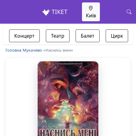
ТІКЕТ
Київ
Концерт
Театр
Балет
Цирк
Головна
/
Мукачево
/
«Наснись мені»