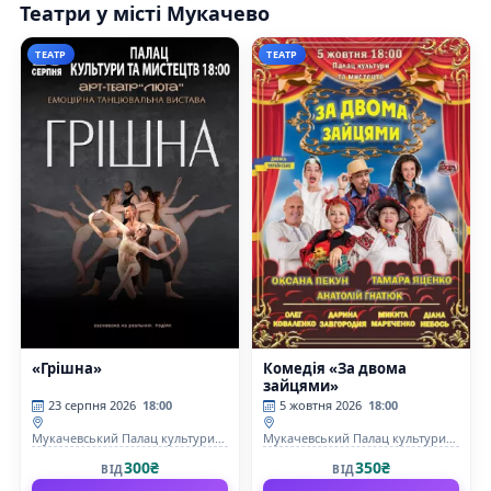
Театри у місті Мукачево
ТЕАТР
ТЕАТР
«Грішна»
Комедія «За двома
зайцями»
23 серпня 2026
18:00
5 жовтня 2026
18:00
Мукачевський Палац культури
Мукачевський Палац культури
та мистецтв
та мистецтв
300₴
350₴
ВІД
ВІД