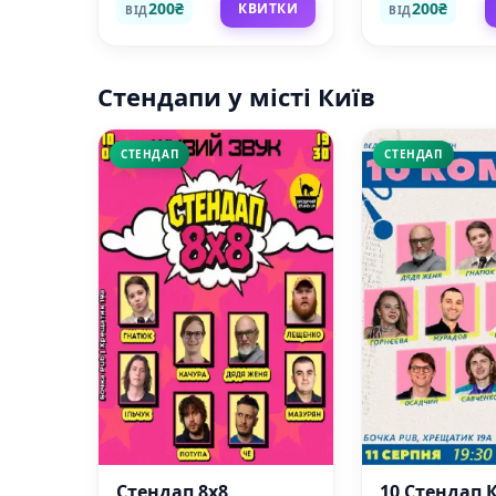
200₴
200₴
КВИТКИ
ВІД
ВІД
Стендапи у місті Київ
СТЕНДАП
СТЕНДАП
Стендап 8x8
10 Стендап 