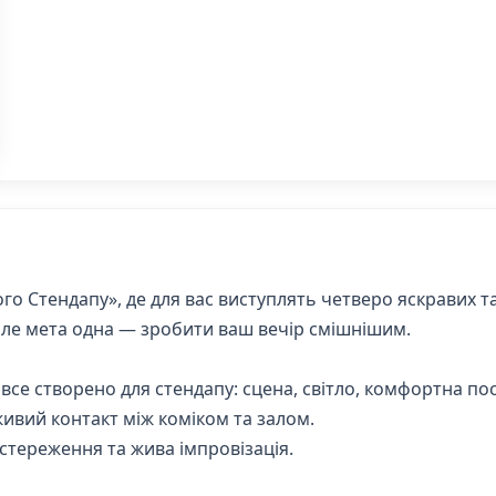
го Стендапу», де для вас виступлять четверо яскравих т
, але мета одна — зробити ваш вечір смішнішим.
все створено для стендапу: сцена, світло, комфортна по
живий контакт між коміком та залом.
остереження та жива імпровізація.