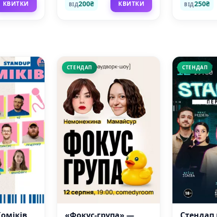
200₴
250₴
КВИТКИ
КВИТКИ
ВІД
ВІД
СТЕНДАП
СТЕНДАП
Коміків
«Фокус-група» —
Стендап 