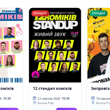
КОНЦЕРТ
СТЕНДАП
Коміків
12 стендап коміків
Імпровіз
6
19:30
12 серпня 2026
19:30
19 серпн
Бочка Pub
Бочка P