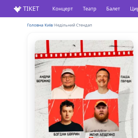
ТІКЕТ
Концерт
Театр
Балет
Ци
Головна
/
Київ
/
Недільний Стендап