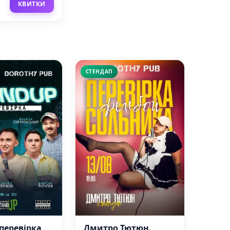
КВИТКИ
СТЕНДАП
перевірка
Дмитро Тютюн.