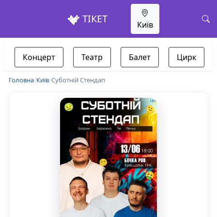
ТІКЕТ
Київ
Концерт
Театр
Балет
Цирк
Головна
/
Київ
/
Суботній Стендап