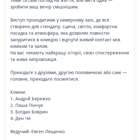
теми та свій погляд на життя, але мета одна —
зробити ваш вечір смішнішим.
Виступ проходитиме у камерному залі, де все
створено для стендапу: сцена, світло, комфортна
посадка та атмосфера, яка дозволяє повністю
зануритися в комедію і відчути живий контакт між
коміком та залом.
На вас чекають найкращі історії, свіжі спостереження
та жива імпровізація.
Приходьте з друзями, другою половинкою або самі —
головне, приходьте посміятися.
Коміки.
1. Андрій Бережко
2. Паша Пінчук
3. Богдан Боярин
4. Ден Че
Ведучий: Євген Лещенко