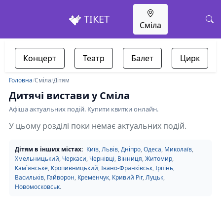
ТІКЕТ
Сміла
Концерт
Театр
Балет
Цирк
Головна
/
Сміла
/
Дітям
Дитячі вистави у Сміла
Афіша актуальних подій. Купити квитки онлайн.
У цьому розділі поки немає актуальних подій.
Дітям в інших містах:
Київ
,
Львів
,
Дніпро
,
Одеса
,
Миколаїв
,
Хмельницький
,
Черкаси
,
Чернівці
,
Вінниця
,
Житомир
,
Кам`янське
,
Кропивницький
,
Івано-Франківськ
,
Ірпінь
,
Васильків
,
Гайворон
,
Кременчук
,
Кривий Ріг
,
Луцьк
,
Новомосковськ
.