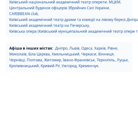
Київський національний академічний театр оперети
,
МЦКМ
,
Центральний будинок офіцерів Збройних Сил України
,
CARIBBEAN club
,
Київський академічний театр драми та комедії на лівому березі Дніпр
Київський академічний театр на Печерську
,
Київська опера (Київський муніципальний академічний театр опери та
Афіша в інших містах:
Дніпро
,
Львів
,
Одеса
,
Харків
,
Рівне
,
Миколаїв
,
Біла Церква
,
Хмельницький
,
Черкаси
,
Вінниця
,
Чернівці
,
Полтава
,
Житомир
,
Івано-Франківськ
,
Тернопіль
,
Луцьк
,
Кропивницький
,
Кривий Ріг
,
Ужгород
,
Кременчук
.