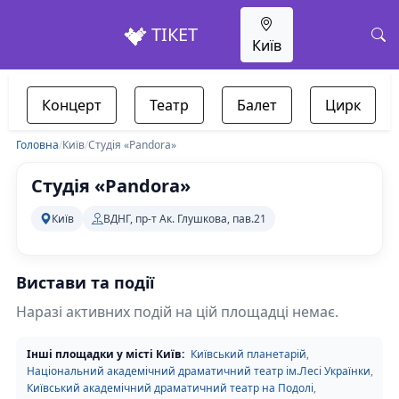
ТІКЕТ
Київ
Концерт
Театр
Балет
Цирк
Головна
/
Київ
/
Студія «Pandora»
Студія «Pandora»
Київ
ВДНГ, пр-т Ак. Глушкова, пав.21
Вистави та події
Наразі активних подій на цій площадці немає.
Інші площадки у місті Київ:
Київський планетарій
,
Національний академічний драматичний театр ім.Лесі Українки
,
Київський академічний драматичний театр на Подолі
,