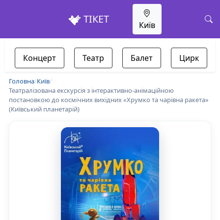
ТІКЕТ
Київ
Концерт
Театр
Балет
Цирк
Головна
/
Київ
/
Театралізована екскурсія з інтерактивно-анімаційною
постановкою до космічних вихідних «Хрумко та чарівна ракета»
(Київський планетарій)