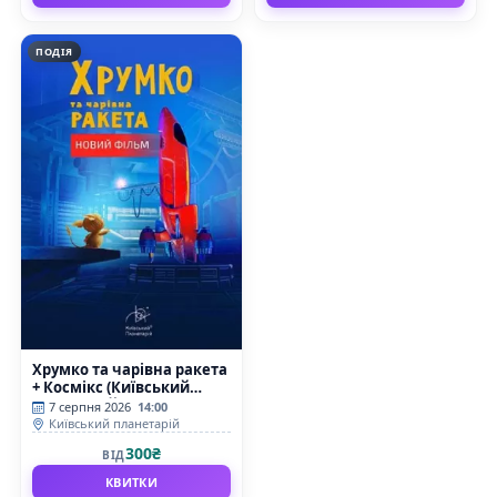
ПОДІЯ
Хрумко та чарівна ракета
+ Космікс (Київський
планетарій)
7 серпня 2026
14:00
Київський планетарій
300₴
ВІД
КВИТКИ