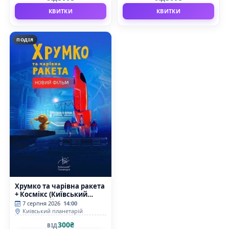
КВИТКИ
КВИТКИ
ПОДІЯ
Хрумко та чарівна ракета
+ Космікс (Київський
планетарій)
7 серпня 2026
14:00
Київський планетарій
300₴
ВІД