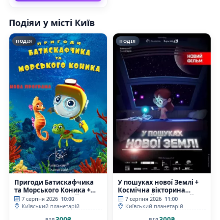
Подіяи у місті Київ
ПОДІЯ
ПОДІЯ
Пригоди Батискафчика
У пошуках нової Землі +
та Морського Коника +
Космічна вікторина
Космікс (Київський
(Київський планетарій)
7 серпня 2026
10:00
7 серпня 2026
11:00
планетарій)
Київський планетарій
Київський планетарій
300₴
300₴