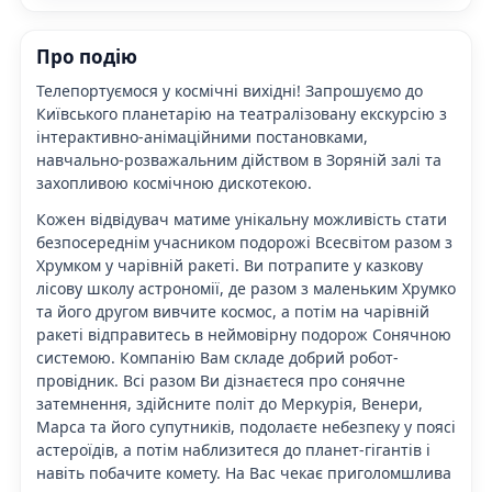
Про подію
Телепортуємося у
космічні вихідні
! Запрошуємо до
Київського планетарію на театралізовану екскурсію з
інтерактивно-анімаційними постановками,
навчально-розважальним дійством в Зоряній залі та
захопливою космічною дискотекою.
Кожен відвідувач матиме унікальну можливість стати
безпосереднім учасником подорожі Всесвітом разом з
Хрумком у чарівній ракеті. Ви потрапите у казкову
лісову школу астрономії, де разом з маленьким Хрумко
та його другом вивчите космос, а потім на чарівній
ракеті відправитесь в неймовірну подорож Сонячною
системою. Компанію Вам складе добрий робот-
провідник. Всі разом Ви дізнаєтеся про сонячне
затемнення, здійсните політ до Меркурія, Венери,
Марса та його супутників, подолаєте небезпеку у поясі
астероїдів, а потім наблизитеся до планет-гігантів і
навіть побачите комету. На Вас чекає приголомшлива