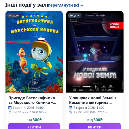
Інші події у залі
переглянути всі →
ПОДІЯ
ПОДІЯ
Пригоди Батискафчика
У пошуках нової Землі +
та Морського Коника +
Космічна вікторина
Космікс (Київський
(Київський планетарій)
7 серпня 2026
10:00
7 серпня 2026
11:00
планетарій)
Київський планетарій
Київський планетарій
300₴
300₴
ВІД
ВІД
КВИТКИ
КВИТКИ