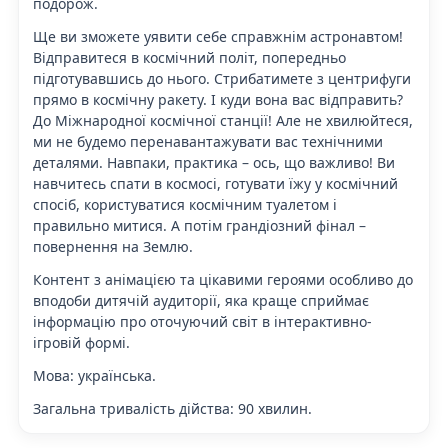
подорож.
Ще ви зможете уявити себе справжнім астронавтом!
Відправитеся в космічний політ, попередньо
підготувавшись до нього. Стрибатимете з центрифуги
прямо в космічну ракету. І куди вона вас відправить?
До Міжнародної космічної станції! Але не хвилюйтеся,
ми не будемо перенавантажувати вас технічними
деталями. Навпаки, практика – ось, що важливо! Ви
навчитесь спати в космосі, готувати їжу у космічний
спосіб, користуватися космічним туалетом і
правильно митися. А потім грандіозний фінал –
повернення на Землю.
Контент з анімацією та цікавими героями особливо до
вподоби дитячій аудиторії, яка краще сприймає
інформацію про оточуючий світ в інтерактивно-
ігровій формі.
Мова:
українська.
Загальна тривалість дійства
: 90 хвилин.