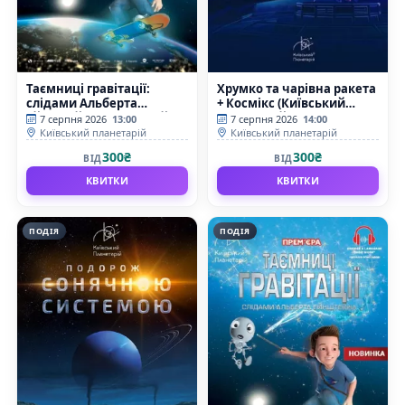
Таємниці гравітації:
Хрумко та чарівна ракета
слідами Альберта
+ Космікс (Київський
Ейнштейна (Київський
планетарій)
7 серпня 2026
13:00
7 серпня 2026
14:00
планетарій)
Київський планетарій
Київський планетарій
300₴
300₴
ВІД
ВІД
КВИТКИ
КВИТКИ
ПОДІЯ
ПОДІЯ