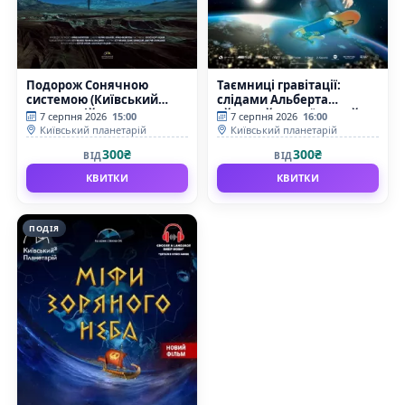
Подорож Сонячною
Таємниці гравітації:
системою (Київський
слідами Альберта
планетарій)
Ейнштейна (Київський
7 серпня 2026
15:00
7 серпня 2026
16:00
планетарій)
Київський планетарій
Київський планетарій
300₴
300₴
ВІД
ВІД
КВИТКИ
КВИТКИ
ПОДІЯ