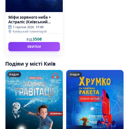
Міфи зоряного неба +
Астраліс (Київський
планетарій)
7 серпня 2026
17:00
Київський планетарій
350₴
ВІД
КВИТКИ
Подіяи у місті Київ
ПОДІЯ
ПОДІЯ