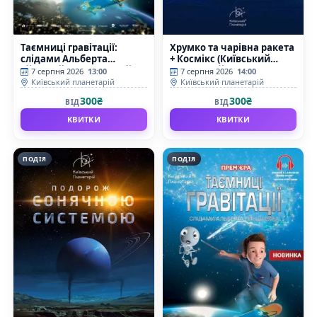
Таємниці гравітації:
Хрумко та чарівна ракета
слідами Альберта
+ Космікс (Київський
Ейнштейна (Київський
планетарій)
7 серпня 2026
13:00
7 серпня 2026
14:00
планетарій)
Київський планетарій
Київський планетарій
300₴
300₴
ВІД
ВІД
КВИТКИ
КВИТКИ
ПОДІЯ
ПОДІЯ