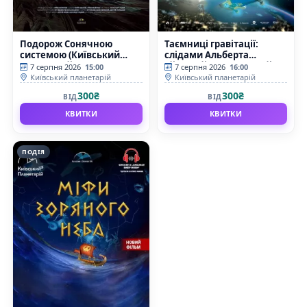
Подорож Сонячною
Таємниці гравітації:
системою (Київський
слідами Альберта
планетарій)
Ейнштейна (Київський
7 серпня 2026
15:00
7 серпня 2026
16:00
планетарій)
Київський планетарій
Київський планетарій
300₴
300₴
ВІД
ВІД
КВИТКИ
КВИТКИ
ПОДІЯ