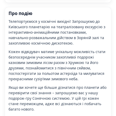
Про подію
Телепортуємося у
космічні вихідні
! Запрошуємо до
Київського планетарію на театралізовану екскурсію з
інтерактивно-анімаційними постановками,
навчально-розважальним дійством в Зоряній залі та
захопливою космічною дискотекою.
Кожен відвідувач матиме унікальну можливість стати
безпосереднім учасником захопливої подорожі
казковим зимовим лісом разом з Хрумкою та його
друзями, познайомитися з північним сяйвом,
поспостерігати за польотом астероїда та милуватися
прекрасними сузір’ями зимового неба.
Якщо ви хочете ще більше дізнатися про планети або
перевірити свої знання – запрошуємо вас у нашу
подорож-гру Сонячною системою. У цій грі кожен
стане переможцем, адже всі дізнаються і побачать
багато нового.