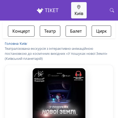
ТІКЕТ
Київ
Концерт
Театр
Балет
Цирк
Головна
/
Київ
/
Театралізована екскурсія з інтерактивно-анімаційною
постановкою до космічних вихідних «У пошуках нової Землі»
(Київський планетарій)