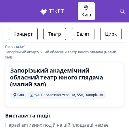
ТІКЕТ
Київ
Концерт
Театр
Балет
Цирк
Головна
/
Київ
/
Запорізький академічний обласний театр юного глядача (малий
зал)
Запорізький академічний
обласний театр юного глядача
(малий зал)
Київ
вул. Незалежної України, 55А, Запоріжжя
Вистави та події
Наразі активних подій на цій площадці немає.