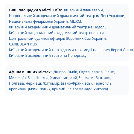
Інші площадки у місті Київ:
Київський планетарій
,
Національний академічний драматичний театр ім.Лесі Українки
,
Національна філармонія України
,
МЦКМ
,
Київський академічний драматичний театр на Подолі
,
Київський національний академічний театр оперети
,
Центральний будинок офіцерів Збройних Сил України
,
CARIBBEAN club
,
Київський академічний театр драми та комедії на лівому березі Дніпр
Київський академічний театр на Печерську
.
Афіша в інших містах:
Дніпро
,
Львів
,
Одеса
,
Харків
,
Рівне
,
Миколаїв
,
Біла Церква
,
Хмельницький
,
Черкаси
,
Вінниця
,
Полтава
,
Чернівці
,
Житомир
,
Івано-Франківськ
,
Тернопіль
,
Кропивницький
,
Луцьк
,
Кривий Ріг
,
Кременчук
,
Ужгород
.