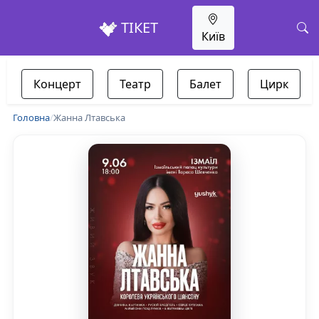
ТІКЕТ
Київ
Концерт
Театр
Балет
Цирк
Головна
/
Жанна Лтавська