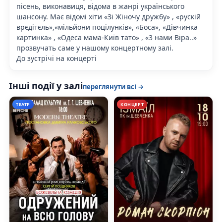
пісень, виконавиця, відома в жанрі українського
шансону. Має відомі хіти «Зі Жіночу дружбу» , «рускій
врєдітєль»,«мільйони поцілунків», «Боса», «Дівчинка
картинка» , «Одеса мама-Київ тато» , «3 нами Віра..»
прозвучать саме у нашому концертному залі.
До зустрічі на концерті
Інші події у залі
переглянути всі →
ТЕАТР
КОНЦЕРТ