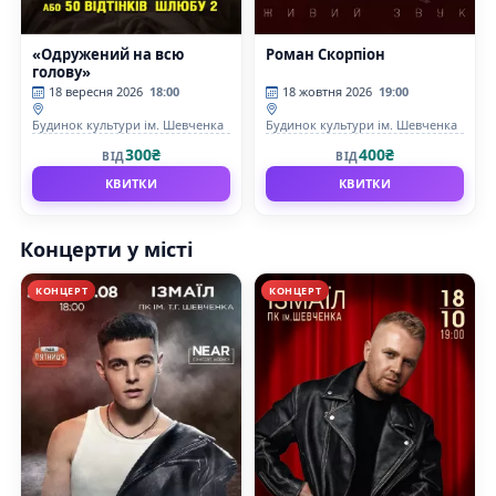
«Одружений на всю
Роман Скорпіон
голову»
18 вересня 2026
18:00
18 жовтня 2026
19:00
Будинок культури ім. Шевченка
Будинок культури ім. Шевченка
300₴
400₴
ВІД
ВІД
КВИТКИ
КВИТКИ
Концерти у місті
КОНЦЕРТ
КОНЦЕРТ